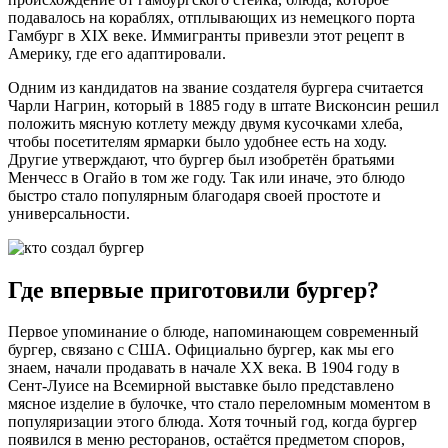
подавалось на кораблях, отплывающих из немецкого порта
Гамбург в XIX веке. Иммигранты привезли этот рецепт в
Америку, где его адаптировали.
Одним из кандидатов на звание создателя бургера считается
Чарли Нагрин, который в 1885 году в штате Висконсин решил
положить мясную котлету между двумя кусочками хлеба,
чтобы посетителям ярмарки было удобнее есть на ходу.
Другие утверждают, что бургер был изобретён братьями
Менчесс в Огайо в том же году. Так или иначе, это блюдо
быстро стало популярным благодаря своей простоте и
универсальности.
Где впервые приготовили бургер?
Первое упоминание о блюде, напоминающем современный
бургер, связано с США. Официально бургер, как мы его
знаем, начали продавать в начале XX века. В 1904 году в
Сент-Луисе на Всемирной выставке было представлено
мясное изделие в булочке, что стало переломным моментом в
популяризации этого блюда. Хотя точный год, когда бургер
появился в меню ресторанов, остаётся предметом споров,