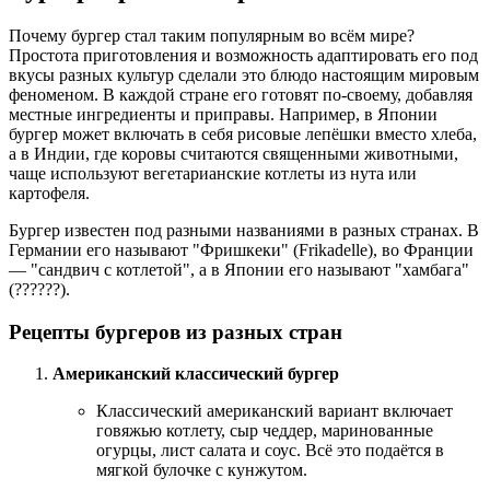
Почему бургер стал таким популярным во всём мире?
Простота приготовления и возможность адаптировать его под
вкусы разных культур сделали это блюдо настоящим мировым
феноменом. В каждой стране его готовят по-своему, добавляя
местные ингредиенты и приправы. Например, в Японии
бургер может включать в себя рисовые лепёшки вместо хлеба,
а в Индии, где коровы считаются священными животными,
чаще используют вегетарианские котлеты из нута или
картофеля.
Бургер известен под разными названиями в разных странах. В
Германии его называют "Фришкеки" (Frikadelle), во Франции
— "сандвич с котлетой", а в Японии его называют "хамбага"
(??????).
Рецепты бургеров из разных стран
Американский классический бургер
Классический американский вариант включает
говяжью котлету, сыр чеддер, маринованные
огурцы, лист салата и соус. Всё это подаётся в
мягкой булочке с кунжутом.