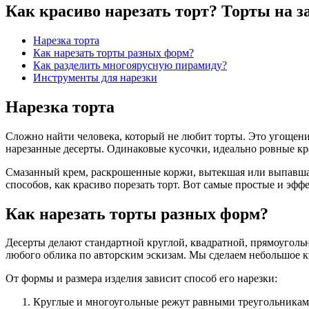
Как красиво нарезать торт? Торты на з
Нарезка торта
Как нарезать торты разных форм?
Как разделить многоярусную пирамиду?
Инструменты для нарезки
Нарезка торта
Сложно найти человека, который не любит торты. Это угощение
нарезанные десерты. Одинаковые кусочки, идеально ровные кра
Смазанный крем, раскрошенные коржи, вытекшая или выпавшая
способов, как красиво порезать торт. Вот самые простые и эфф
Как нарезать торты разных форм?
Десерты делают стандартной круглой, квадратной, прямоуголь
любого облика по авторским эскизам. Мы сделаем небольшое ки
От формы и размера изделия зависит способ его нарезки:
Круглые и многоугольные режут равными треугольникам