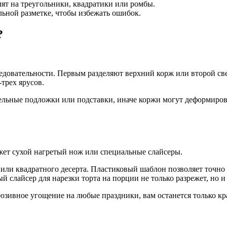
ят на треугольники, квадратики или ромбы.
ьной разметке, чтобы избежать ошибок.
?
довательности. Первым разделяют верхний корж или второй свер
трех ярусов.
ьные подложки или подставки, иначе коржи могут деформироват
жет сухой нагретый нож или специальные слайсеры.
 или квадратного десерта. Пластиковый шаблон позволяет точно 
 слайсер для нарезки торта на порции не только разрежет, но и
юзивное угощение на любые праздники, вам останется только кра