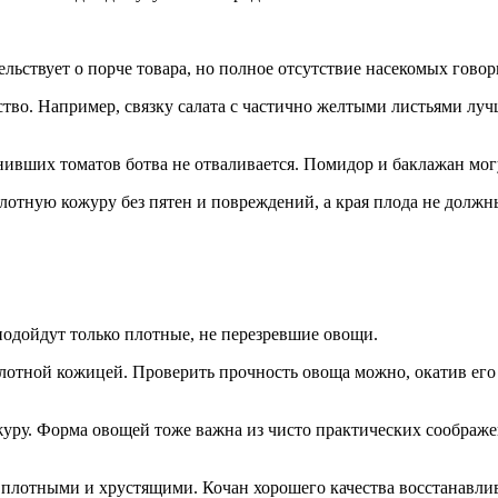
льствует о порче товара, но полное отсутствие насекомых гово
во. Например, связку салата с частично желтыми листьями лучше
нивших томатов ботва не отваливается. Помидор и баклажан могу
 плотную кожуру без пятен и повреждений, а края плода не долж
 подойдут только плотные, не перезревшие овощи.
лотной кожицей. Проверить прочность овоща можно, окатив его 
уру. Форма овощей тоже важна из чисто практических соображе
 плотными и хрустящими. Кочан хорошего качества восстанавлив