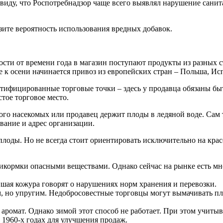
 виду, что Роспотребнадзор чаще всего выявлял нарушение сани
зите вероятность использования вредных добавок.
сти от времени года в магазин поступают продукты из разных 
е к осени начинается привоз из европейских стран – Польша, Ис
тифицированные торговые точки – здесь у продавца обязаны быт
стое торговое место.
много насекомых или продавец держит плоды в ледяной воде. Сам
вание и адрес организации.
лоды. Но не всегда стоит ориентировать исключительно на крас
икормки опасными веществами. Однако сейчас на рынке есть мн
шая кожура говорят о нарушениях норм хранения и перевозки.
, но упругим. Недобросовестные торговцы могут вымачивать пло
ромат. Однако зимой этот способ не работает. При этом учитыв
в 1960-х годах для улучшения продаж.