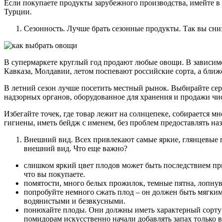
Если покупаете продукты зарубежного производства, имейте в
Турции.
Сезонность. Лучше брать сезонные продукты. Так вы сни
В супермаркете круглый год продают любые овощи. В зависимо
Кавказа, Молдавии, летом поспевают российские сорта, а ближ
В летний сезон лучше посетить местный рынок. Выбирайте сер
надзорных органов, оборудованное для хранения и продажи чи
Избегайте точек, где товар лежит на солнцепеке, собирается 
гигиены, иметь бейдж с именем, без проблем предоставлять наз
Внешний вид. Всех привлекают самые яркие, глянцевые п
внешний вид. Что еще важно?
слишком яркий цвет плодов может быть последствием пр
что вы покупаете.
помятости, много белых прожилок, темные пятна, лопнув
попробуйте немного сжать плод – он должен быть мягким
водянистыми и безвкусными.
понюхайте плоды. Они должны иметь характерный сорту а
помидорам искусственно начали добавлять запах только 