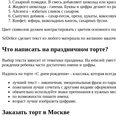
Сахарной помадки. В смесь добавляют шоколад или краси
Жидкого шоколада - ганеша. Буквы и цифры делают из ра
Айсинга – взбитых сливок с сахаром.
Сыпучих добавок – сахар-песок, орехи, цукаты, кокосову
Конфет, зефира, шоколадных капель, сахарных бусин.
Цвет символов должен контрастировать с цветом основного пок
SeDelice сделает текст из любого материала по желанию заказч
Что написать на праздничном торте?
Выбор текста зависит от тематики праздника. На юбилей умест
рождения ребенка часто достаточно имени и цифры.
Надпись на торте «С днем рождения» - классика, которая всегд
лучший текст – лаконичная, эмоциональная фраза из пары
пожелания лучше сочетать с другими видами оформления
обязательно используйте знаки препинания в нужных мес
по возможности пишите имена;
возраст лучше изобразить цифрами.
Заказать торт в Москве