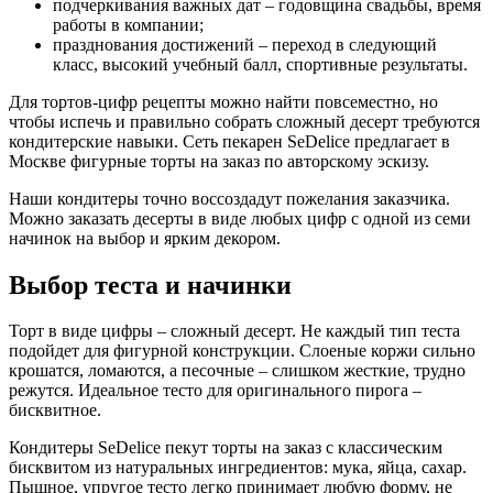
подчеркивания важных дат – годовщина свадьбы, время
работы в компании;
празднования достижений – переход в следующий
класс, высокий учебный балл, спортивные результаты.
Для тортов-цифр рецепты можно найти повсеместно, но
чтобы испечь и правильно собрать сложный десерт требуются
кондитерские навыки. Сеть пекарен SeDelice предлагает в
Москве фигурные торты на заказ по авторскому эскизу.
Наши кондитеры точно воссоздадут пожелания заказчика.
Можно заказать десерты в виде любых цифр с одной из семи
начинок на выбор и ярким декором.
Выбор теста и начинки
Торт в виде цифры – сложный десерт. Не каждый тип теста
подойдет для фигурной конструкции. Слоеные коржи сильно
крошатся, ломаются, а песочные – слишком жесткие, трудно
режутся. Идеальное тесто для оригинального пирога –
бисквитное.
Кондитеры SeDelice пекут торты на заказ с классическим
бисквитом из натуральных ингредиентов: мука, яйца, сахар.
Пышное, упругое тесто легко принимает любую форму, не