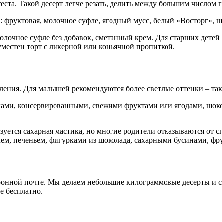
та. Такой десерт легче резать, делить между большим числом г
к: фруктовая, молочное суфле, ягодный мусс, белый «Восторг», 
лочное суфле без добавок, сметанный крем. Для старших детей
уместен торт с ликерной или коньячной пропиткой.
ения. Для малышей рекомендуются более светлые оттенки – так
ками, консервированными, свежими фруктами или ягодами, шоко
зуется сахарная мастика, но многие родители отказываются от 
ем, печеньем, фигурками из шоколада, сахарными бусинами, фру
ронной почте. Мы делаем небольшие килограммовые десерты и с
е бесплатно.