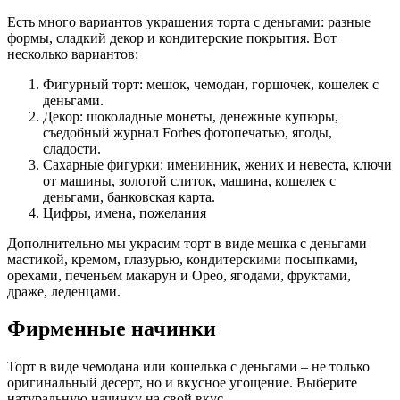
Есть много вариантов украшения торта с деньгами: разные
формы, сладкий декор и кондитерские покрытия. Вот
несколько вариантов:
Фигурный торт: мешок, чемодан, горшочек, кошелек с
деньгами.
Декор: шоколадные монеты, денежные купюры,
съедобный журнал Forbes фотопечатью, ягоды,
сладости.
Сахарные фигурки: именинник, жених и невеста, ключи
от машины, золотой слиток, машина, кошелек с
деньгами, банковская карта.
Цифры, имена, пожелания
Дополнительно мы украсим торт в виде мешка с деньгами
мастикой, кремом, глазурью, кондитерскими посыпками,
орехами, печеньем макарун и Орео, ягодами, фруктами,
драже, леденцами.
Фирменные начинки
Торт в виде чемодана или кошелька с деньгами – не только
оригинальный десерт, но и вкусное угощение. Выберите
натуральную начинку на свой вкус.