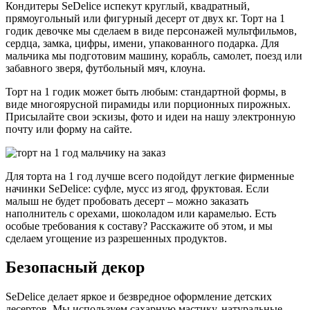
Кондитеры SeDelice испекут круглый, квадратный,
прямоугольный или фигурный десерт от двух кг. Торт на 1
годик девочке мы сделаем в виде персонажей мультфильмов,
сердца, замка, цифры, имени, упакованного подарка. Для
мальчика мы подготовим машину, корабль, самолет, поезд или
забавного зверя, футбольный мяч, клоуна.
Торт на 1 годик может быть любым: стандартной формы, в
виде многоярусной пирамиды или порционных пирожных.
Присылайте свои эскизы, фото и идеи на нашу электронную
почту или форму на сайте.
Для торта на 1 год лучше всего подойдут легкие фирменные
начинки SeDelice: суфле, мусс из ягод, фруктовая. Если
малыш не будет пробовать десерт – можно заказать
наполнитель с орехами, шоколадом или карамелью. Есть
особые требования к составу? Расскажите об этом, и мы
сделаем угощение из разрешенных продуктов.
Безопасный декор
SeDelice делает яркое и безвредное оформление детских
десертов. Мы используем сахарную мастику, натуральные