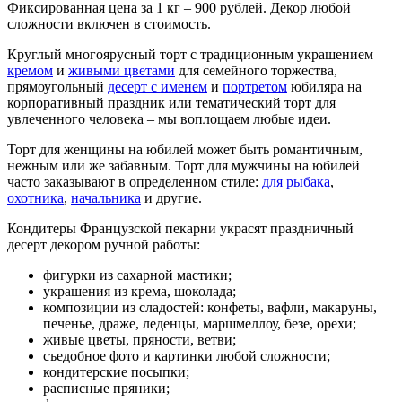
Фиксированная цена за 1 кг – 900 рублей. Декор любой
сложности включен в стоимость.
Круглый многоярусный торт с традиционным украшением
кремом
и
живыми цветами
для семейного торжества,
прямоугольный
десерт с именем
и
портретом
юбиляра на
корпоративный праздник или тематический торт для
увлеченного человека – мы воплощаем любые идеи.
Торт для женщины на юбилей может быть романтичным,
нежным или же забавным. Торт для мужчины на юбилей
часто заказывают в определенном стиле:
для рыбака
,
охотника
,
начальника
и другие.
Кондитеры Французской пекарни украсят праздничный
десерт декором ручной работы:
фигурки из сахарной мастики;
украшения из крема, шоколада;
композиции из сладостей: конфеты, вафли, макаруны,
печенье, драже, леденцы, маршмеллоу, безе, орехи;
живые цветы, пряности, ветви;
съедобное фото и картинки любой сложности;
кондитерские посыпки;
расписные пряники;