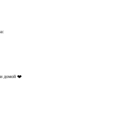
ла:
ли домой ❤️