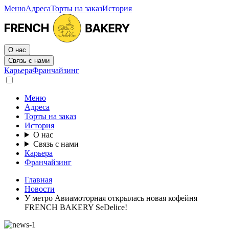
Меню
Адреса
Торты на заказ
История
О нас
Связь с нами
Карьера
Франчайзинг
Меню
Адреса
Торты на заказ
История
О нас
Связь с нами
Карьера
Франчайзинг
Главная
Новости
У метро Авиамоторная открылась новая кофейня
FRENCH BAKERY SeDelice!