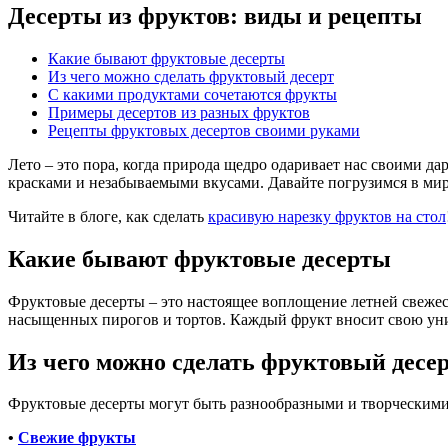
Десерты из фруктов: виды и рецепты
Какие бывают фруктовые десерты
Из чего можно сделать фруктовый десерт
С какими продуктами сочетаются фрукты
Примеры десертов из разных фруктов
Рецепты фруктовых десертов своими руками
Лето – это пора, когда природа щедро одаривает нас своими д
красками и незабываемыми вкусами. Давайте погрузимся в мир 
Читайте в блоге, как сделать
красивую нарезку фруктов на стол
Какие бывают фруктовые десерты
Фруктовые десерты – это настоящее воплощение летней свежес
насыщенных пирогов и тортов. Каждый фрукт вносит свою уник
Из чего можно сделать фруктовый десе
Фруктовые десерты могут быть разнообразными и творческими.
•
Свежие фрукты