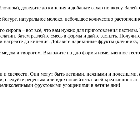
яблочном), доведите до кипения и добавьте сахар по вкусу. Зале
йогурт, натуральное молоко, небольшое количество растопленно
го сиропа – вот всё, что вам нужно для приготовления пастилы. 
желатин. Затем разлейте смесь в формы и дайте застыть. Получи
е и нагрейте до кипения. Добавьте нарезанные фрукты (клубнику,
медом и творогом. Выложите на дно формы измельченное тесто и
ти и свежести. Они могут быть легкими, нежными и полезными
 следуйте рецептам или вдохновляйтесь своей креативностью –
и великолепными фруктовыми угощениями в летние дни!