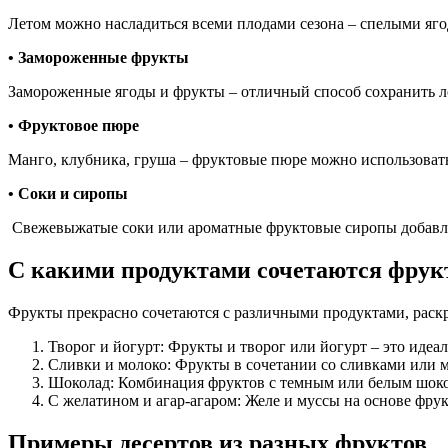
Летом можно насладиться всеми плодами сезона – спелыми яг
• Замороженные фрукты
Замороженные ягоды и фрукты – отличный способ сохранить л
• Фруктовое пюре
Манго, клубника, груша – фруктовые пюре можно использовать 
• Соки и сиропы
Свежевыжатые соки или ароматные фруктовые сиропы добавляю
С какими продуктами сочетаются фру
Фрукты прекрасно сочетаются с различными продуктами, раскр
Творог и йогурт: Фрукты и творог или йогурт – это идеал
Сливки и молоко: Фрукты в сочетании со сливками или 
Шоколад: Комбинация фруктов с темным или белым шокол
С желатином и агар-агаром: Желе и муссы на основе фру
Примеры десертов из разных фруктов