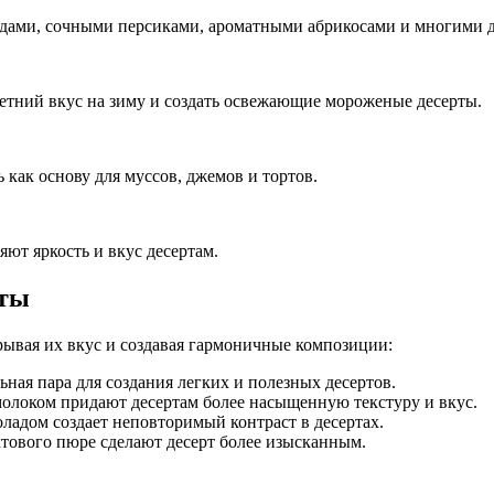
одами, сочными персиками, ароматными абрикосами и многими 
етний вкус на зиму и создать освежающие мороженые десерты.
как основу для муссов, джемов и тортов.
т яркость и вкус десертам.
кты
ывая их вкус и создавая гармоничные композиции:
ьная пара для создания легких и полезных десертов.
молоком придают десертам более насыщенную текстуру и вкус.
адом создает неповторимый контраст в десертах.
ктового пюре сделают десерт более изысканным.