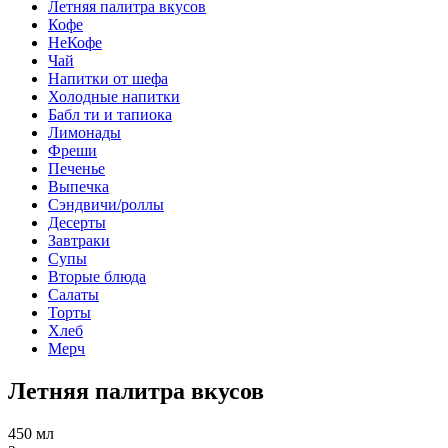
Летняя палитра вкусов
Кофе
НеКофе
Чай
Напитки от шефа
Холодные напитки
Бабл ти и тапиока
Лимонады
Фреши
Печенье
Выпечка
Сэндвичи/роллы
Десерты
Завтраки
Супы
Вторые блюда
Салаты
Торты
Хлеб
Мерч
Летняя палитра вкусов
450 мл