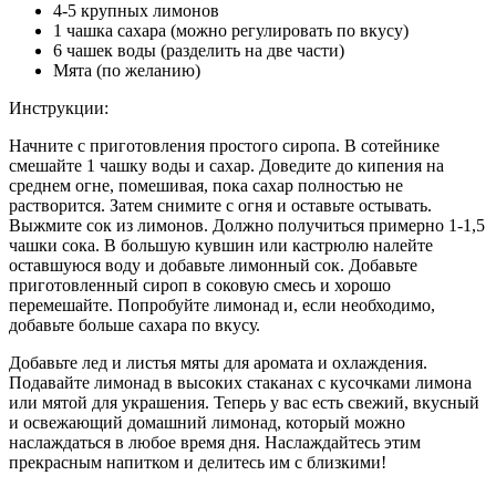
4-5 крупных лимонов
1 чашка сахара (можно регулировать по вкусу)
6 чашек воды (разделить на две части)
Мята (по желанию)
Инструкции:
Начните с приготовления простого сиропа. В сотейнике
смешайте 1 чашку воды и сахар. Доведите до кипения на
среднем огне, помешивая, пока сахар полностью не
растворится. Затем снимите с огня и оставьте остывать.
Выжмите сок из лимонов. Должно получиться примерно 1-1,5
чашки сока. В большую кувшин или кастрюлю налейте
оставшуюся воду и добавьте лимонный сок. Добавьте
приготовленный сироп в соковую смесь и хорошо
перемешайте. Попробуйте лимонад и, если необходимо,
добавьте больше сахара по вкусу.
Добавьте лед и листья мяты для аромата и охлаждения.
Подавайте лимонад в высоких стаканах с кусочками лимона
или мятой для украшения. Теперь у вас есть свежий, вкусный
и освежающий домашний лимонад, который можно
наслаждаться в любое время дня. Наслаждайтесь этим
прекрасным напитком и делитесь им с близкими!