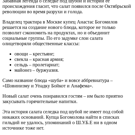
Забавная легенда о селедке под шубой и истории ее
происхождения гласит, что салат появился после Октябрьской
революции во время разрухи и голода.
Владелец трактира в Москве купец Анастас Богомилов
решается на создание нового блюда, которое не только
позволит сэкономить на продуктах, но и объединит
социальные группы. По его задумке слои салата
олицетворяли общественные классы:
овощи – крестьяне;
свекла – красная армия;
сельдь – пролетариат;
майонез – буржуазия.
Само название блюда «шуба» и вовсе аббревиатура –
«Шовинизму и Упадку Бойкот и Анафема».
Новый салат очень понравился гостям – им было приятно
закусывать горячительные напитки.
Эта история салата селедка под шубой не имеет под собой
никаких оснований. Купца Богомолова найти в списках
гильдий не удалось, упоминаний о Ш.У.Б.Е ни в одном
источнике тоже нет.