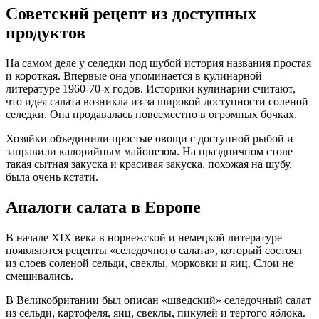
Советский рецепт из доступных
продуктов
На самом деле у селедки под шубой история названия простая
и короткая. Впервые она упоминается в кулинарной
литературе 1960-70-х годов. Историки кулинарии считают,
что идея салата возникла из-за широкой доступности соленой
селедки. Она продавалась повсеместно в огромных бочках.
Хозяйки объединили простые овощи с доступной рыбой и
заправили калорийным майонезом. На праздничном столе
такая сытная закуска и красивая закуска, похожая на шубу,
была очень кстати.
Аналоги салата в Европе
В начале XIX века в норвежской и немецкой литературе
появляются рецепты «селедочного салата», который состоял
из слоев соленой сельди, свеклы, морковки и яиц. Слои не
смешивались.
В Великобритании был описан «шведский» селедочный салат
из сельди, картофеля, яиц, свеклы, пикулей и тертого яблока.