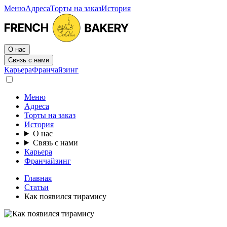
Меню
Адреса
Торты на заказ
История
О нас
Связь с нами
Карьера
Франчайзинг
Меню
Адреса
Торты на заказ
История
О нас
Связь с нами
Карьера
Франчайзинг
Главная
Статьи
Как появился тирамису