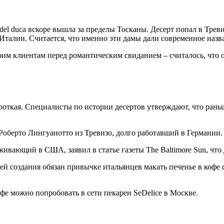
el duca вскоре вышла за пределы Тосканы. Десерт попал в Трев
Италии. Считается, что именно эти дамы дали современное назв
оим клиентам перед романтическим свиданием – считалось, что
роткая. Специалисты по истории десертов утверждают, что раньш
 Роберто Лингуанотто из Тревизо, долго работавший в Германии.
вающий в США, заявил в статье газеты The Baltimore Sun, что д
ией создания обязан привычке итальянцев макать печенье в кофе
е можно попробовать в сети пекарен SeDelice в Москве.