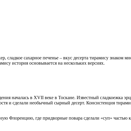
 сладкое сахарное печенье – вкус десерта тирамису знаком мног
амису история основывается на нескольких версиях.
дения началась в XVII веке в Тоскане. Известный сладкоежка эр
тя и сделали необычный сырный десерт. Консистенция тирамису 
дную Флоренцию, где придворные повара сделали «суп» частью к