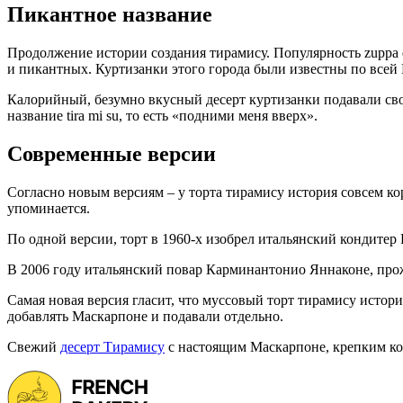
Пикантное название
Продолжение истории создания тирамису. Популярность zuppa d
и пикантных. Куртизанки этого города были известны по всей 
Калорийный, безумно вкусный десерт куртизанки подавали св
название tira mi su, то есть «подними меня вверх».
Современные версии
Согласно новым версиям – у торта тирамису история совсем ко
упоминается.
По одной версии, торт в 1960-х изобрел итальянский кондитер
В 2006 году итальянский повар Карминантонио Яннаконе, прожи
Самая новая версия гласит, что муссовый торт тирамису истор
добавлять Маскарпоне и подавали отдельно.
Свежий
десерт Тирамису
с настоящим Маскарпоне, крепким коф