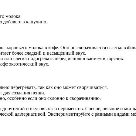
го молока.
 добавьте в капучино.
г коровьего молока в кофе. Оно не сворачивается и легко взбив
читает более сладкий и насыщенный вкус.
и или слегка подогревать перед использованием в горячих.
кофе экзотический вкус.
льно перегревать, так как оно может сворачиваться.
т для создания пенки.
нно, особенно если оно склонно к сворачиванию.
едпочтений и вкусовых экспериментов. Соевое, овсяное и минд
отической альтернативой. Экспериментируйте с разными видами 