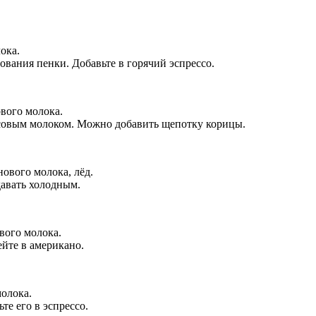
ока.
зования пенки. Добавьте в горячий эспрессо.
ового молока.
осовым молоком. Можно добавить щепотку корицы.
ового молока, лёд.
давать холодным.
вого молока.
ейте в американо.
молока.
те его в эспрессо.