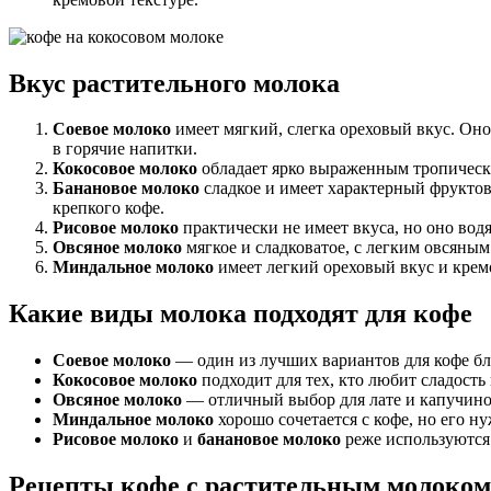
Вкус растительного молока
Соевое молоко
имеет мягкий, слегка ореховый вкус. Оно
в горячие напитки.
Кокосовое молоко
обладает ярко выраженным тропически
Банановое молоко
сладкое и имеет характерный фруктовы
крепкого кофе.
Рисовое молоко
практически не имеет вкуса, но оно вод
Овсяное молоко
мягкое и сладковатое, с легким овсяным
Миндальное молоко
имеет легкий ореховый вкус и кремо
Какие виды молока подходят для кофе
Соевое молоко
— один из лучших вариантов для кофе бла
Кокосовое молоко
подходит для тех, кто любит сладость
Овсяное молоко
— отличный выбор для лате и капучино, 
Миндальное молоко
хорошо сочетается с кофе, но его н
Рисовое молоко
и
банановое молоко
реже используются 
Рецепты кофе с растительным молоком