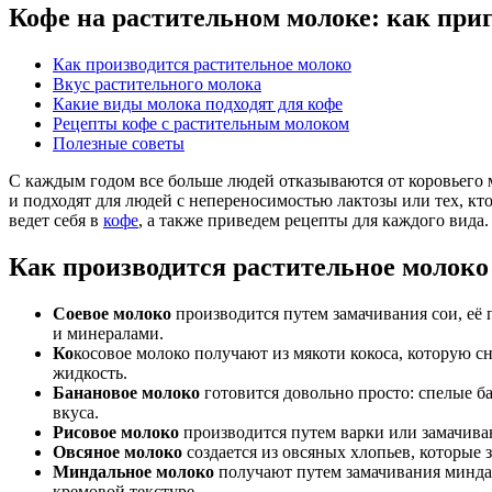
Кофе на растительном молоке: как приг
Как производится растительное молоко
Вкус растительного молока
Какие виды молока подходят для кофе
Рецепты кофе с растительным молоком
Полезные советы
С каждым годом все больше людей отказываются от коровьего 
и подходят для людей с непереносимостью лактозы или тех, кто
ведет себя в
кофе
, а также приведем рецепты для каждого вида.
Как производится растительное молоко
Соевое молоко
производится путем замачивания сои, её
и минералами.
Ко
косовое молоко получают из мякоти кокоса, которую с
жидкость.
Банановое молоко
готовится довольно просто: спелые б
вкуса.
Рисовое молоко
производится путем варки или замачиван
Овсяное молоко
создается из овсяных хлопьев, которые 
Миндальное молоко
получают путем замачивания миндал
кремовой текстуре.