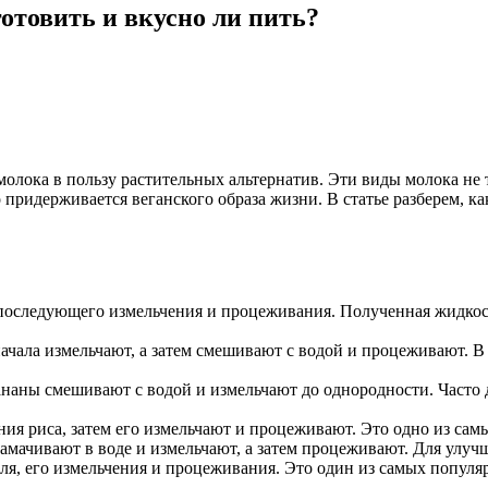
отовить и вкусно ли пить?
молока в пользу растительных альтернатив. Эти виды молока не
 придерживается веганского образа жизни. В статье разберем, как
 последующего измельчения и процеживания. Полученная жидкост
начала измельчают, а затем смешивают с водой и процеживают. В 
ананы смешивают с водой и измельчают до однородности. Часто
ия риса, затем его измельчают и процеживают. Это одно из сам
замачивают в воде и измельчают, а затем процеживают. Для улучш
я, его измельчения и процеживания. Это один из самых популя