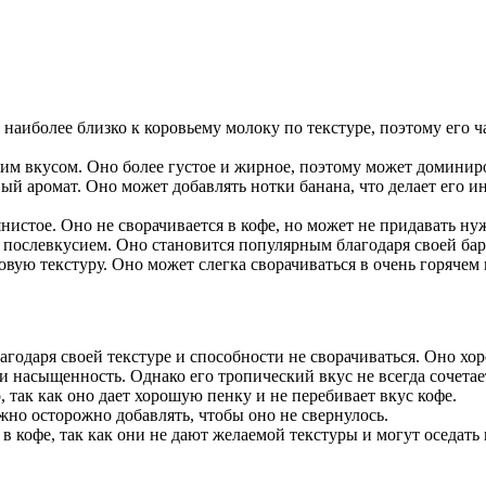
 наиболее близко к коровьему молоку по текстуре, поэтому его 
м вкусом. Оно более густое и жирное, поэтому может доминиро
й аромат. Оно может добавлять нотки банана, что делает его ин
янистое. Оно не сворачивается в кофе, но может не придавать н
 послевкусием. Оно становится популярным благодаря своей бар
вую текстуру. Оно может слегка сворачиваться в очень горячем 
годаря своей текстуре и способности не сворачиваться. Оно хор
 и насыщенность. Однако его тропический вкус не всегда сочет
так как оно дает хорошую пенку и не перебивает вкус кофе.
ужно осторожно добавлять, чтобы оно не свернулось.
в кофе, так как они не дают желаемой текстуры и могут оседать 