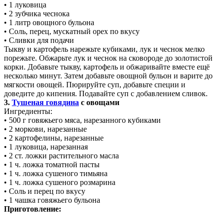
• 1 луковица
• 2 зубчика чеснока
• 1 литр овощного бульона
• Соль, перец, мускатный орех по вкусу
• Сливки для подачи
Тыкву и картофель нарежьте кубиками, лук и чеснок мелко
порежьте. Обжарьте лук и чеснок на сковороде до золотистой
корки. Добавьте тыкву, картофель и обжаривайте вместе ещё
несколько минут. Затем добавьте овощной бульон и варите до
мягкости овощей. Пюрируйте суп, добавьте специи и
доведите до кипения. Подавайте суп с добавлением сливок.
3.
Тушеная говядина
с овощами
Ингредиенты:
• 500 г говяжьего мяса, нарезанного кубиками
• 2 моркови, нарезанные
• 2 картофелины, нарезанные
• 1 луковица, нарезанная
• 2 ст. ложки растительного масла
• 1 ч. ложка томатной пасты
• 1 ч. ложка сушеного тимьяна
• 1 ч. ложка сушеного розмарина
• Соль и перец по вкусу
• 1 чашка говяжьего бульона
Приготовление: