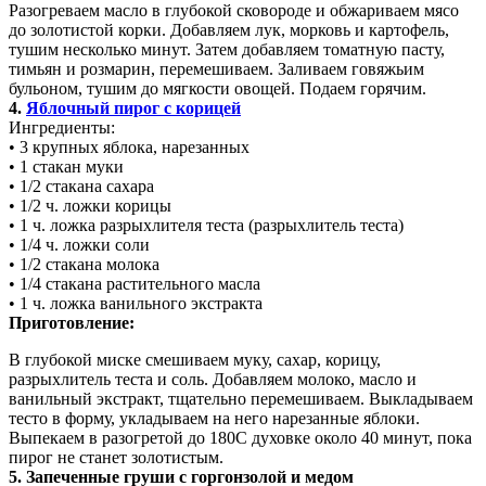
Разогреваем масло в глубокой сковороде и обжариваем мясо
до золотистой корки. Добавляем лук, морковь и картофель,
тушим несколько минут. Затем добавляем томатную пасту,
тимьян и розмарин, перемешиваем. Заливаем говяжьим
бульоном, тушим до мягкости овощей. Подаем горячим.
4.
Яблочный пирог с корицей
Ингредиенты:
• 3 крупных яблока, нарезанных
• 1 стакан муки
• 1/2 стакана сахара
• 1/2 ч. ложки корицы
• 1 ч. ложка разрыхлителя теста (разрыхлитель теста)
• 1/4 ч. ложки соли
• 1/2 стакана молока
• 1/4 стакана растительного масла
• 1 ч. ложка ванильного экстракта
Приготовление:
В глубокой миске смешиваем муку, сахар, корицу,
разрыхлитель теста и соль. Добавляем молоко, масло и
ванильный экстракт, тщательно перемешиваем. Выкладываем
тесто в форму, укладываем на него нарезанные яблоки.
Выпекаем в разогретой до 180C духовке около 40 минут, пока
пирог не станет золотистым.
5. Запеченные груши с горгонзолой и медом