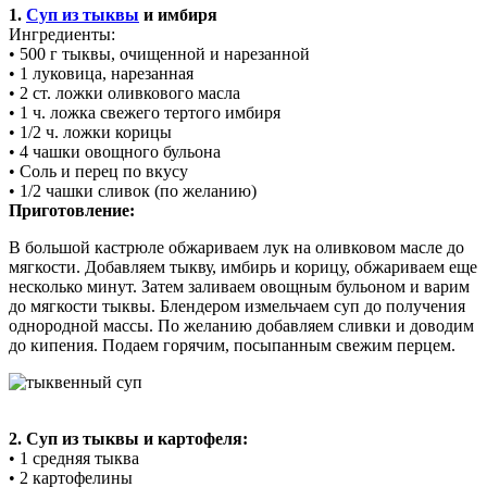
1.
Суп из тыквы
и имбиря
Ингредиенты:
• 500 г тыквы, очищенной и нарезанной
• 1 луковица, нарезанная
• 2 ст. ложки оливкового масла
• 1 ч. ложка свежего тертого имбиря
• 1/2 ч. ложки корицы
• 4 чашки овощного бульона
• Соль и перец по вкусу
• 1/2 чашки сливок (по желанию)
Приготовление:
В большой кастрюле обжариваем лук на оливковом масле до
мягкости. Добавляем тыкву, имбирь и корицу, обжариваем еще
несколько минут. Затем заливаем овощным бульоном и варим
до мягкости тыквы. Блендером измельчаем суп до получения
однородной массы. По желанию добавляем сливки и доводим
до кипения. Подаем горячим, посыпанным свежим перцем.
2. Суп из тыквы и картофеля:
• 1 средняя тыква
• 2 картофелины