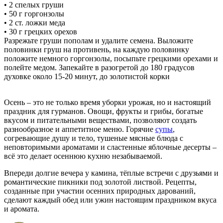
• 2 спелых груши
• 50 г горгонзолы
• 2 ст. ложки меда
• 30 г грецких орехов
Разрежьте груши пополам и удалите семена. Выложите
половинки груш на противень, на каждую половинку
положите немного горгонзолы, посыпьте грецкими орехами и
полейте медом. Запекайте в разогретой до 180 градусов
духовке около 15-20 минут, до золотистой корки
Осень – это не только время уборки урожая, но и настоящий
праздник для гурманов. Овощи, фрукты и грибы, богатые
вкусом и питательными веществами, позволяют создать
разнообразное и аппетитное меню. Горячие
супы
,
согревающие душу и тело, тушеные мясные блюда с
неповторимыми ароматами и сластенные яблочные десерты –
всё это делает осеннюю кухню незабываемой.
Впереди долгие вечера у камина, тёплые встречи с друзьями и
романтические пикники под золотой листвой. Рецепты,
созданные при участии осенних природных дарований,
сделают каждый обед или ужин настоящим праздником вкуса
и аромата.