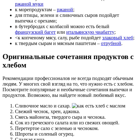
ржаной муки
к морепродуктам –
ржаной
;
для птицы, зелени и сливочных сыров подойдет
выпечка с орехами;
в бутербродах с колбасой можно есть белый
французский багет
или
итальянскую чиабатту
;
<к копченому мясу, салу, рыбе подойдет
злаковый хлеб
;
к твердым сырам и мясным паштетам –
отрубной
.
Оригинальные сочетания продуктов с
хлебом
Рекомендации профессионалов не всегда подходят обычным
людям. У многих свой взгляд на то, что нужно есть с хлебом.
Посмотрите популярные и необычные сочетания выпечки и
продуктов. Возможно, вы найдете новый любимый вкус.
Сливочное масло и сахар.
Свежий чеснок, хрен, аджика.
Смесь майонеза, твердого сыра и чеснока.
Сок из греческого салата или из свежих овощей.
Перетертое сало с зеленью и чесноком.
Шпроты и соленый огурец.
Сладкая каша.