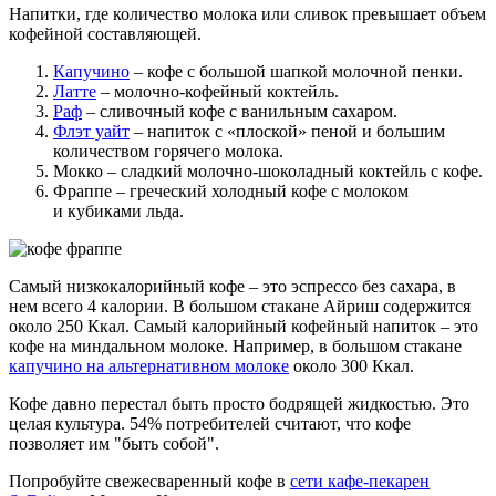
Напитки, где количество молока или сливок превышает объем
кофейной составляющей.
Капучино
– кофе с большой шапкой молочной пенки.
Латте
– молочно-кофейный коктейль.
Раф
– сливочный кофе с ванильным сахаром.
Флэт уайт
– напиток с «плоской» пеной и большим
количеством горячего молока.
Мокко – сладкий молочно-шоколадный коктейль с кофе.
Фраппе – греческий холодный кофе с молоком
и кубиками льда.
Самый низкокалорийный кофе – это эспрессо без сахара, в
нем всего 4 калории. В большом стакане Айриш содержится
около 250 Ккал. Самый калорийный кофейный напиток – это
кофе на миндальном молоке. Например, в большом стакане
капучино на альтернативном молоке
около 300 Ккал.
Кофе давно перестал быть просто бодрящей жидкостью. Это
целая культура. 54% потребителей считают, что кофе
позволяет им "быть собой".
Попробуйте свежесваренный кофе в
сети кафе-пекарен