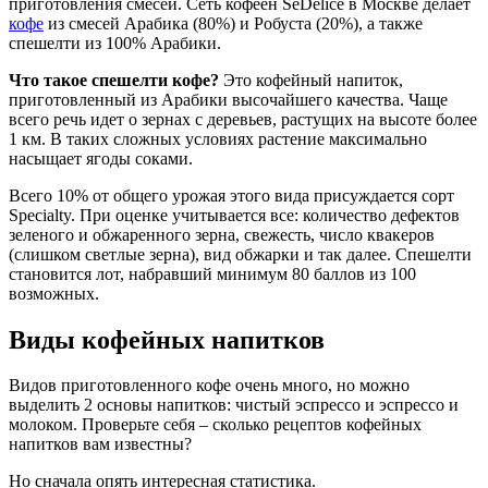
приготовления смесей. Сеть кофеен SeDelice в Москве делает
кофе
из смесей Арабика (80%) и Робуста (20%), а также
спешелти из 100% Арабики.
Что такое спешелти кофе?
Это кофейный напиток,
приготовленный из Арабики высочайшего качества. Чаще
всего речь идет о зернах с деревьев, растущих на высоте более
1 км. В таких сложных условиях растение максимально
насыщает ягоды соками.
Всего 10% от общего урожая этого вида присуждается сорт
Specialty. При оценке учитывается все: количество дефектов
зеленого и обжаренного зерна, свежесть, число квакеров
(слишком светлые зерна), вид обжарки и так далее. Спешелти
становится лот, набравший минимум 80 баллов из 100
возможных.
Виды кофейных напитков
Видов приготовленного кофе очень много, но можно
выделить 2 основы напитков: чистый эспрессо и эспрессо и
молоком. Проверьте себя – сколько рецептов кофейных
напитков вам известны?
Но сначала опять интересная статистика.