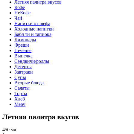
Летняя палитра вкусов
Кофе
НеКофе
Чай
Напитки от шефа
Холодные напитки
Бабл ти и тапиока
Лимонады
Фреши
Печенье
Выпечка
Сэндвичи/роллы
Десерты
Завтраки
Супы
Вторые блюда
Салаты
Торты
Хлеб
Мерч
Летняя палитра вкусов
450 мл