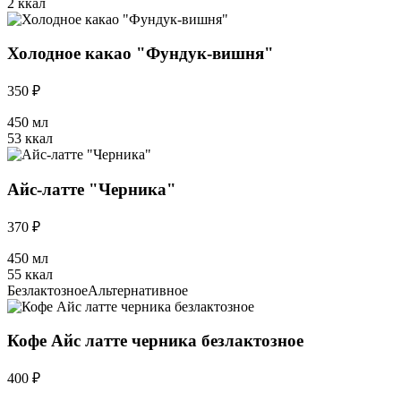
2 ккал
Холодное какао "Фундук-вишня"
350 ₽
450 мл
53 ккал
Айс-латте "Черника"
370 ₽
450 мл
55 ккал
Безлактозное
Альтернативное
Кофе Айс латте черника безлактозное
400 ₽