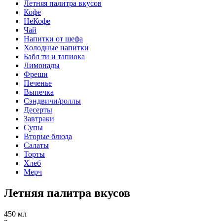
Летняя палитра вкусов
Кофе
НеКофе
Чай
Напитки от шефа
Холодные напитки
Бабл ти и тапиока
Лимонады
Фреши
Печенье
Выпечка
Сэндвичи/роллы
Десерты
Завтраки
Супы
Вторые блюда
Салаты
Торты
Хлеб
Мерч
Летняя палитра вкусов
450 мл