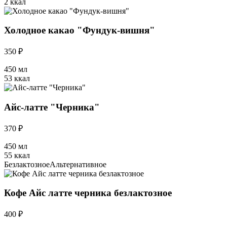
2 ккал
Холодное какао "Фундук-вишня"
350 ₽
450 мл
53 ккал
Айс-латте "Черника"
370 ₽
450 мл
55 ккал
Безлактозное
Альтернативное
Кофе Айс латте черника безлактозное
400 ₽