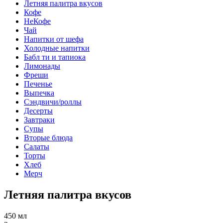
Летняя палитра вкусов
Кофе
НеКофе
Чай
Напитки от шефа
Холодные напитки
Бабл ти и тапиока
Лимонады
Фреши
Печенье
Выпечка
Сэндвичи/роллы
Десерты
Завтраки
Супы
Вторые блюда
Салаты
Торты
Хлеб
Мерч
Летняя палитра вкусов
450 мл