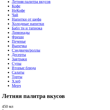
Летняя палитра вкусов
Кофе
НеКофе
Чай
Напитки от шефа
Холодные напитки
Бабл ти и тапиока
Лимонады
Фреши
Печенье
Выпечка
Сэндвичи/роллы
Десерты
Завтраки
Супы
Вторые блюда
Салаты
Торты
Хлеб
Мерч
Летняя палитра вкусов
450 мл