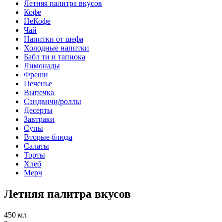
Летняя палитра вкусов
Кофе
НеКофе
Чай
Напитки от шефа
Холодные напитки
Бабл ти и тапиока
Лимонады
Фреши
Печенье
Выпечка
Сэндвичи/роллы
Десерты
Завтраки
Супы
Вторые блюда
Салаты
Торты
Хлеб
Мерч
Летняя палитра вкусов
450 мл