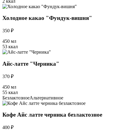
2 ккал
Холодное какао "Фундук-вишня"
350 ₽
450 мл
53 ккал
Айс-латте "Черника"
370 ₽
450 мл
55 ккал
Безлактозное
Альтернативное
Кофе Айс латте черника безлактозное
400 ₽