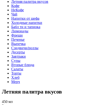
Летняя палитра вкусов
Кофе
НеКофе
Чай
Напитки от шефа
Холодные напитки
Бабл ти и тапиока
Лимонады
Фреши
Печенье
Выпечка
Сэндвичи/роллы
Десерты
Завтраки
Супы
Вторые блюда
Салаты
Торты
Хлеб
Мерч
Летняя палитра вкусов
450 мл