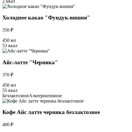
2 ккал
Холодное какао "Фундук-вишня"
350 ₽
450 мл
53 ккал
Айс-латте "Черника"
370 ₽
450 мл
55 ккал
Безлактозное
Альтернативное
Кофе Айс латте черника безлактозное
400 ₽