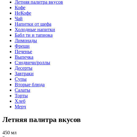
Летняя палитра вкусов
Кофе
НеКофе
Чай
Напитки от шефа
Холодные напитки
Бабл ти и тапиока
Лимонады
Фреши
Печенье
Выпечка
Сэндвичи/роллы
Десерты
Завтраки
Супы
Вторые блюда
Салаты
Торты
Хлеб
Мерч
Летняя палитра вкусов
450 мл