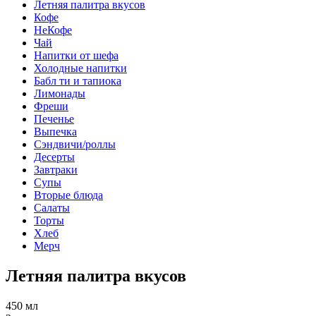
Летняя палитра вкусов
Кофе
НеКофе
Чай
Напитки от шефа
Холодные напитки
Бабл ти и тапиока
Лимонады
Фреши
Печенье
Выпечка
Сэндвичи/роллы
Десерты
Завтраки
Супы
Вторые блюда
Салаты
Торты
Хлеб
Мерч
Летняя палитра вкусов
450 мл