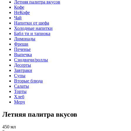
Летняя палитра вкусов
Кофе
НеКофе
Чай
Напитки от шефа
Холодные напитки
Бабл ти и тапиока
Лимонады
Фреши
Печенье
Выпечка
Сэндвичи/роллы
Десерты
Завтраки
Супы
Вторые блюда
Салаты
Торты
Хлеб
Мерч
Летняя палитра вкусов
450 мл