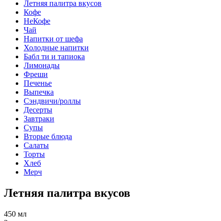
Летняя палитра вкусов
Кофе
НеКофе
Чай
Напитки от шефа
Холодные напитки
Бабл ти и тапиока
Лимонады
Фреши
Печенье
Выпечка
Сэндвичи/роллы
Десерты
Завтраки
Супы
Вторые блюда
Салаты
Торты
Хлеб
Мерч
Летняя палитра вкусов
450 мл