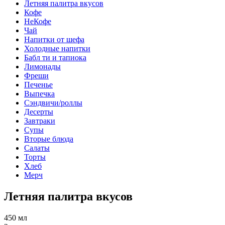
Летняя палитра вкусов
Кофе
НеКофе
Чай
Напитки от шефа
Холодные напитки
Бабл ти и тапиока
Лимонады
Фреши
Печенье
Выпечка
Сэндвичи/роллы
Десерты
Завтраки
Супы
Вторые блюда
Салаты
Торты
Хлеб
Мерч
Летняя палитра вкусов
450 мл