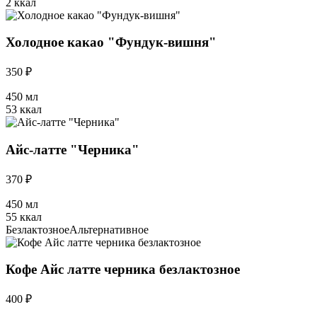
2 ккал
Холодное какао "Фундук-вишня"
350 ₽
450 мл
53 ккал
Айс-латте "Черника"
370 ₽
450 мл
55 ккал
Безлактозное
Альтернативное
Кофе Айс латте черника безлактозное
400 ₽