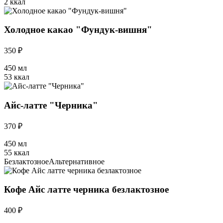
2 ккал
Холодное какао "Фундук-вишня"
350 ₽
450 мл
53 ккал
Айс-латте "Черника"
370 ₽
450 мл
55 ккал
Безлактозное
Альтернативное
Кофе Айс латте черника безлактозное
400 ₽