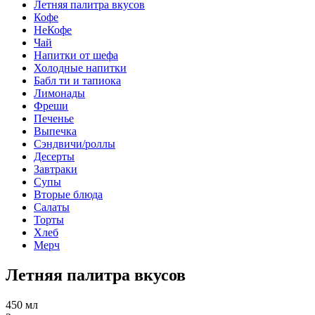
Летняя палитра вкусов
Кофе
НеКофе
Чай
Напитки от шефа
Холодные напитки
Бабл ти и тапиока
Лимонады
Фреши
Печенье
Выпечка
Сэндвичи/роллы
Десерты
Завтраки
Супы
Вторые блюда
Салаты
Торты
Хлеб
Мерч
Летняя палитра вкусов
450 мл