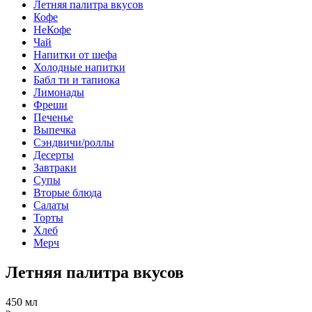
Летняя палитра вкусов
Кофе
НеКофе
Чай
Напитки от шефа
Холодные напитки
Бабл ти и тапиока
Лимонады
Фреши
Печенье
Выпечка
Сэндвичи/роллы
Десерты
Завтраки
Супы
Вторые блюда
Салаты
Торты
Хлеб
Мерч
Летняя палитра вкусов
450 мл