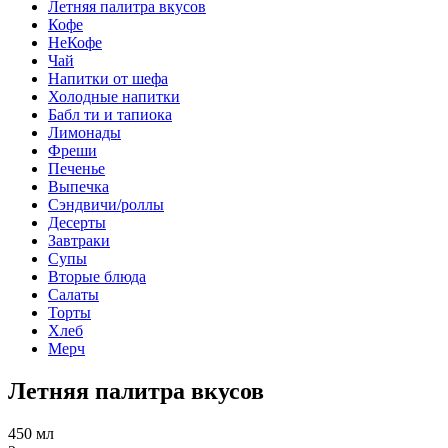
Летняя палитра вкусов
Кофе
НеКофе
Чай
Напитки от шефа
Холодные напитки
Бабл ти и тапиока
Лимонады
Фреши
Печенье
Выпечка
Сэндвичи/роллы
Десерты
Завтраки
Супы
Вторые блюда
Салаты
Торты
Хлеб
Мерч
Летняя палитра вкусов
450 мл