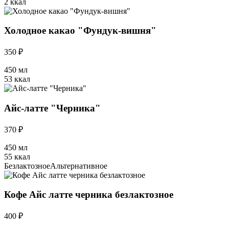
2 ккал
Холодное какао "Фундук-вишня"
350 ₽
450 мл
53 ккал
Айс-латте "Черника"
370 ₽
450 мл
55 ккал
Безлактозное
Альтернативное
Кофе Айс латте черника безлактозное
400 ₽