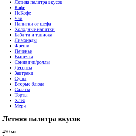
Летняя палитра вкусов
Кофе
НеКофе
Чай
Напитки от шефа
Холодные напитки
Бабл ти и тапиока
Лимонады
Фреши
Печенье
Выпечка
Сэндвичи/роллы
Десерты
Завтраки
Супы
Вторые блюда
Салаты
Торты
Хлеб
Мерч
Летняя палитра вкусов
450 мл