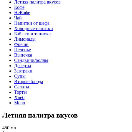
Летняя палитра вкусов
Кофе
НеКофе
Чай
Напитки от шефа
Холодные напитки
Бабл ти и тапиока
Лимонады
Фреши
Печенье
Выпечка
Сэндвичи/роллы
Десерты
Завтраки
Супы
Вторые блюда
Салаты
Торты
Хлеб
Мерч
Летняя палитра вкусов
450 мл