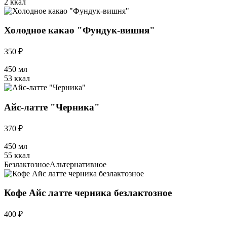
2 ккал
Холодное какао "Фундук-вишня"
350 ₽
450 мл
53 ккал
Айс-латте "Черника"
370 ₽
450 мл
55 ккал
Безлактозное
Альтернативное
Кофе Айс латте черника безлактозное
400 ₽