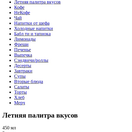
Летняя палитра вкусов
Кофе
НеКофе
Чай
Напитки от шефа
Холодные напитки
Бабл ти и тапиока
Лимонады
Фреши
Печенье
Выпечка
Сэндвичи/роллы
Десерты
Завтраки
Супы
Вторые блюда
Салаты
Торты
Хлеб
Мерч
Летняя палитра вкусов
450 мл