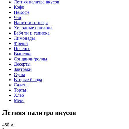
Летняя палитра вкусов
Кофе
НеКофе
Чай
Напитки от шефа
Холодные напитки
Бабл ти и тапиока
Лимонады
Фреши
Печенье
Выпечка
Сэндвичи/роллы
Десерты
Завтраки
Супы
Вторые блюда
Салаты
Торты
Хлеб
Мерч
Летняя палитра вкусов
450 мл