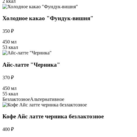
2 ккал
Холодное какао "Фундук-вишня"
350 ₽
450 мл
53 ккал
Айс-латте "Черника"
370 ₽
450 мл
55 ккал
Безлактозное
Альтернативное
Кофе Айс латте черника безлактозное
400 ₽