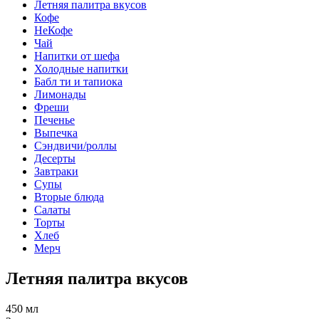
Летняя палитра вкусов
Кофе
НеКофе
Чай
Напитки от шефа
Холодные напитки
Бабл ти и тапиока
Лимонады
Фреши
Печенье
Выпечка
Сэндвичи/роллы
Десерты
Завтраки
Супы
Вторые блюда
Салаты
Торты
Хлеб
Мерч
Летняя палитра вкусов
450 мл