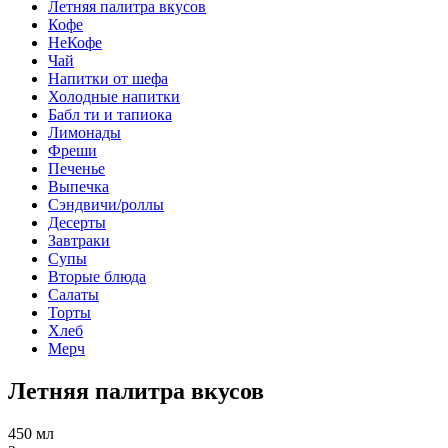
Летняя палитра вкусов
Кофе
НеКофе
Чай
Напитки от шефа
Холодные напитки
Бабл ти и тапиока
Лимонады
Фреши
Печенье
Выпечка
Сэндвичи/роллы
Десерты
Завтраки
Супы
Вторые блюда
Салаты
Торты
Хлеб
Мерч
Летняя палитра вкусов
450 мл