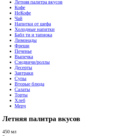
Летняя палитра вкусов
Кофе
НеКофе
Чай
Напитки от шефа
Холодные напитки
Бабл ти и тапиока
Лимонады
Фреши
Печенье
Выпечка
Сэндвичи/роллы
Десерты
Завтраки
Супы
Вторые блюда
Салаты
Торты
Хлеб
Мерч
Летняя палитра вкусов
450 мл