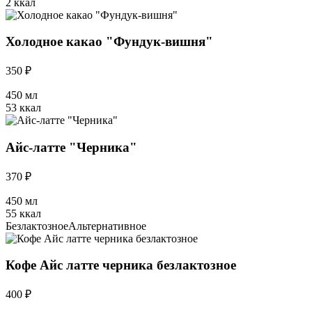
2 ккал
Холодное какао "Фундук-вишня"
350 ₽
450 мл
53 ккал
Айс-латте "Черника"
370 ₽
450 мл
55 ккал
Безлактозное
Альтернативное
Кофе Айс латте черника безлактозное
400 ₽