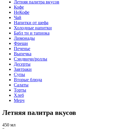
Летняя палитра вкусов
Кофе
НеКофе
Чай
Напитки от шефа
Холодные напитки
Бабл ти и тапиока
Лимонады
Фреши
Печенье
Выпечка
Сэндвичи/роллы
Десерты
Завтраки
Супы
Вторые блюда
Салаты
Торты
Хлеб
Мерч
Летняя палитра вкусов
450 мл