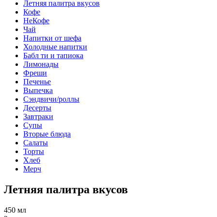
Летняя палитра вкусов
Кофе
НеКофе
Чай
Напитки от шефа
Холодные напитки
Бабл ти и тапиока
Лимонады
Фреши
Печенье
Выпечка
Сэндвичи/роллы
Десерты
Завтраки
Супы
Вторые блюда
Салаты
Торты
Хлеб
Мерч
Летняя палитра вкусов
450 мл