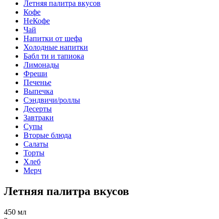
Летняя палитра вкусов
Кофе
НеКофе
Чай
Напитки от шефа
Холодные напитки
Бабл ти и тапиока
Лимонады
Фреши
Печенье
Выпечка
Сэндвичи/роллы
Десерты
Завтраки
Супы
Вторые блюда
Салаты
Торты
Хлеб
Мерч
Летняя палитра вкусов
450 мл