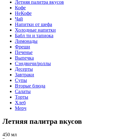
Летняя палитра вкусов
Кофе
НеКофе
Чай
Напитки от шефа
Холодные напитки
Бабл ти и тапиока
Лимонады
Фреши
Печенье
Выпечка
Сэндвичи/роллы
Десерты
Завтраки
Супы
Вторые блюда
Салаты
Торты
Хлеб
Мерч
Летняя палитра вкусов
450 мл