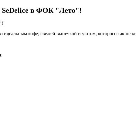
eDelice в ФОК "Лето"!
"!
 идеальным кофе, свежей выпечкой и уютом, которого так не хв
и.