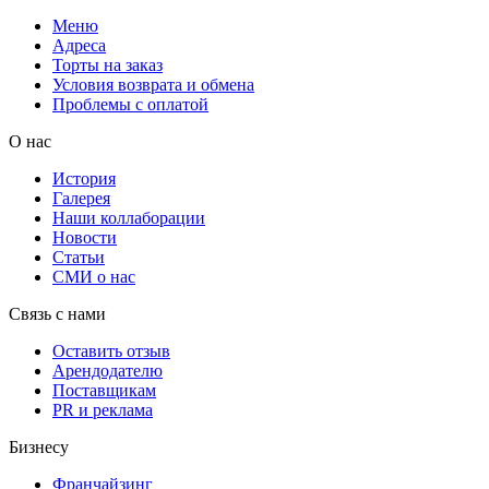
Меню
Адреса
Торты на заказ
Условия возврата и обмена
Проблемы с оплатой
О нас
История
Галерея
Наши коллаборации
Новости
Статьи
СМИ о нас
Связь с нами
Оставить отзыв
Арендодателю
Поставщикам
PR и реклама
Бизнесу
Франчайзинг