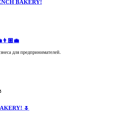
FRENCH BAKERY!
👨🏼‍💼
изнеса для предпринимателей.
BAKERY! 🌷